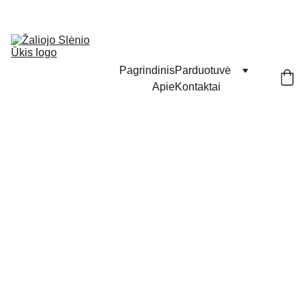
Pagrindinis
Parduotuvė
Apie
Kontaktai
SVEIK
UOLIŠ