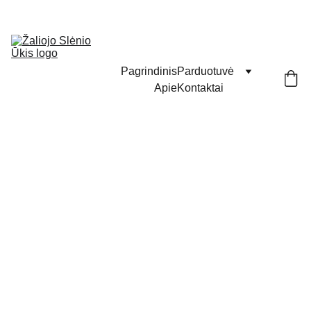
Pagrindinis
Parduotuvė
Apie
Kontaktai