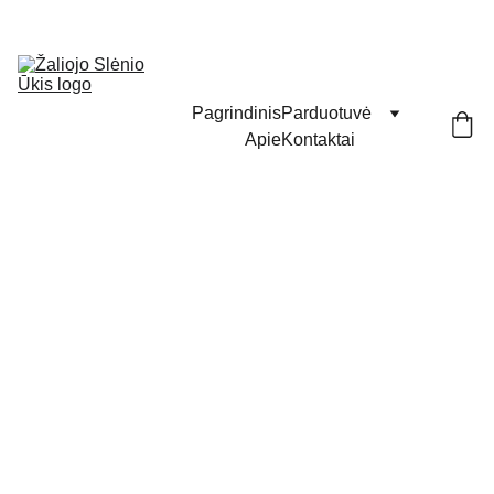
Pagrindinis
Parduotuvė
Apie
Kontaktai