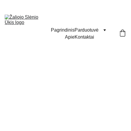
Pagrindinis
Parduotuvė
Apie
Kontaktai