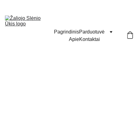
Pagrindinis
Parduotuvė
Apie
Kontaktai