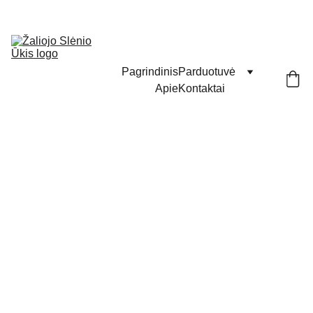
Pagrindinis
Parduotuvė
Apie
Kontaktai